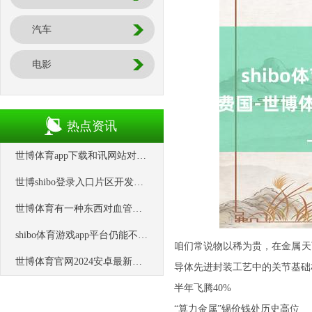
汽车
电影
热点资讯
世博体育app下载和讯网站对文中诠释、不雅点判断保合手中立-世博体育官网2024安卓最新版_手机ap
世博shibo登录入口片区开发、方法斥地同步提速-世博体育官网2024安卓最新版_手机app官方版免
世博体育有一种东西对血管内壁的影响比胆固醇还径直-世博体育官网2024安卓最新版_手机app官方版免
shibo体育游戏app平台仍能不停得回性能优化和问题树立-世博体育官网2024安卓最新版_手机ap
咱们常说物以稀为贵，在金属天
世博体育官网2024安卓最新版此次升级最中枢的卖点-世博体育官网2024安卓最新版_手机app官方版
导体先进封装工艺中的关节基础
半年飞腾40%
“算力金属”锡价钱处历史高位