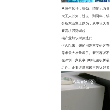
从旧年运行，缅甸、印度尼西亚
大王人以为，过去一到两年，锡
分析东谈主士以为，从中恒久看
新需求强势崛起
锡产业加快时刻迭代
恒久以来，锡的用途主要研讨在
需求最大增量着手。新兴赛谈不
在深圳一家从事印刷电路板拼装
组件。企业讲求东谈主告诉记者