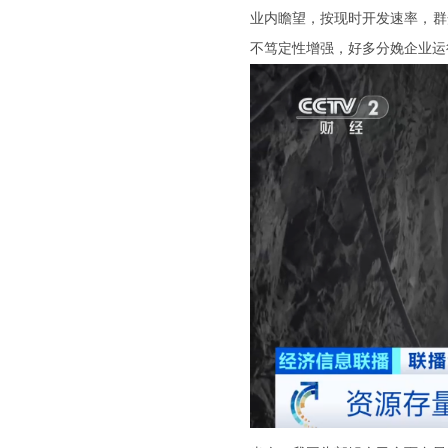
业内瞻望，按现时开发速率，群
不笃定性增强，好多分娩企业运