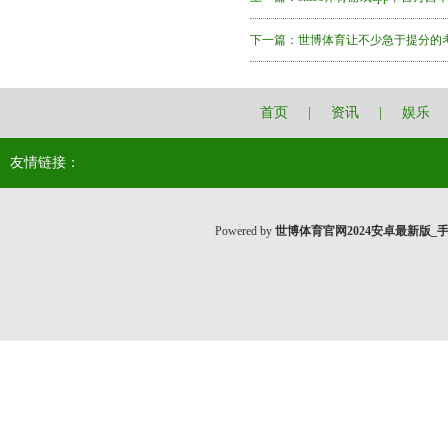
下一篇：
世博体育让不少急于提分的考
首页
|
资讯
|
娱乐
友情链接：
Powered by
世博体育官网2024安卓最新版_