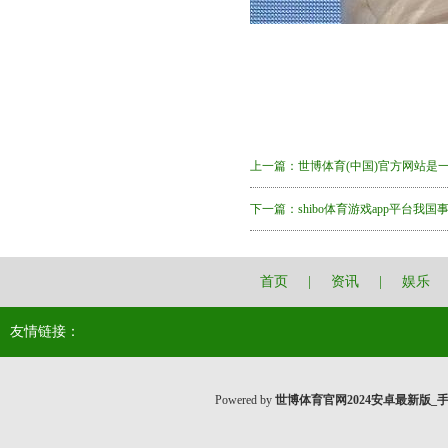
上一篇：
世博体育(中国)官方网站是一
下一篇：
shibo体育游戏app平台
首页
|
资讯
|
娱乐
友情链接：
Powered by
世博体育官网2024安卓最新版_