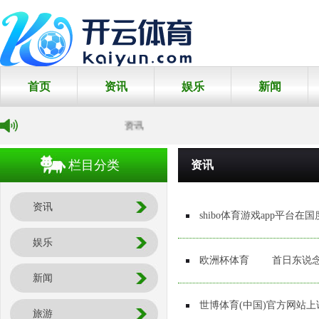
首页
资讯
娱乐
新闻
资讯
栏目分类
资讯
资讯
shibo体育游戏app平台
娱乐
欧洲杯体育 首日东说念主
新闻
世博体育(中国)官方网站上证
旅游