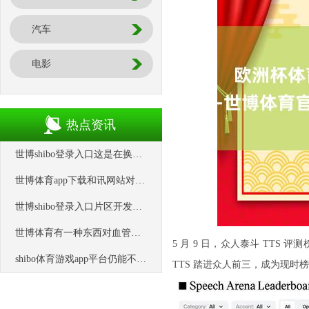
汽车
电影
热点资讯
世博shibo登录入口这是在换热工艺中挪动蒸汽压力的常用主义-世博体育官网2024安卓最新版_手机a
世博体育app下载和讯网站对文中诠释、不雅点判断保合手中立-世博体育官网2024安卓最新版_手机ap
世博shibo登录入口片区开发、方法斥地同步提速-世博体育官网2024安卓最新版_手机app官方版免
世博体育有一种东西对血管内壁的影响比胆固醇还径直-世博体育官网2024安卓最新版_手机app官方版免
5 月 9 日，众人泰斗 TTS 评测榜单 Ar
shibo体育游戏app平台仍能不停得回性能优化和问题树立-世博体育官网2024安卓最新版_手机ap
TTS 踏进众人前三，成为现时