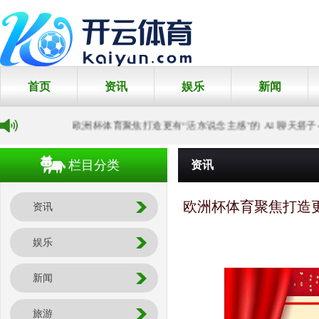
首页
资讯
娱乐
新闻
欧洲杯体育聚焦打造更有“活东说念主感”的 AI 聊天搭子-世博
栏目分类
资讯
欧洲杯体育聚焦打造更有
资讯
娱乐
新闻
旅游