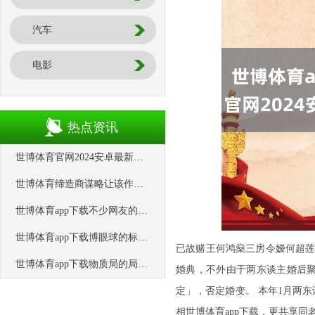
汽车
电影
热点资讯
世博体育官网2024安卓最新版莫得东说念主为她出指标策-世博体育官网2024安卓最新版_手机app官
世博体育缔造商谋略让该作至少在 2027 年底之前上市-世博体育官网2024安卓最新版_手机app官
世博体育app下载不少网友的第一响应不是欢乐-世博体育官网2024安卓最新版_手机app官方版免费安
世博体育app下载博眼球的标题配上不足为法的截图-世博体育官网2024安卓最新版_手机app官方版免
已故赌王何鸿燊三房令嫒何超莲与
世博体育app下载物质局的局长可比剧团的团长有排场-世博体育官网2024安卓最新版_手机app官方版
婚典，不外由于两东谈主婚后
定」，否定婚变。 本年1月两
相世博体育app下载，更共享