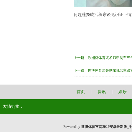
何超莲窦骁活着东谈见识证下情深
上一篇：
欧洲杯体育咒术师牵制至三台
下一篇：
世博体育若是别东说念主跟我
首页
|
资讯
|
娱乐
友情链接：
Powered by
世博体育官网2024安卓最新版_