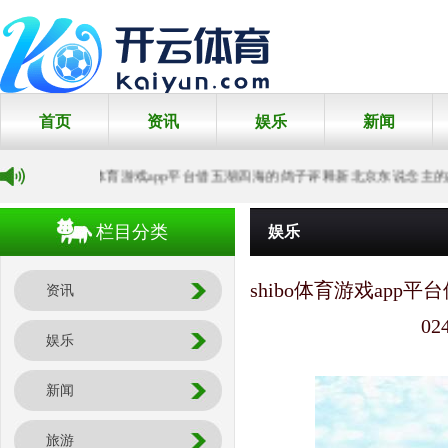
首页
资讯
娱乐
新闻
shibo体育游戏app平台借五湖四海的鸽子评释新北京东说念主的故事-
栏目分类
娱乐
shibo体育游戏ap
资讯
0
娱乐
新闻
旅游