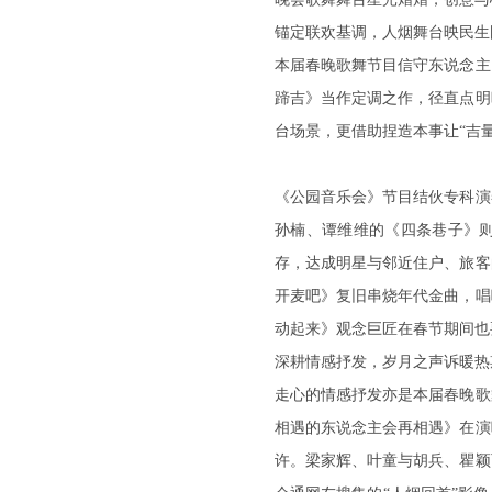
锚定联欢基调，人烟舞台映民生
本届春晚歌舞节目信守东说念主
蹄吉》当作定调之作，径直点明
台场景，更借助捏造本事让“吉
《公园音乐会》节目结伙专科演
孙楠、谭维维的《四条巷子》
存，达成明星与邻近住户、旅客
开麦吧》复旧串烧年代金曲，唱
动起来》观念巨匠在春节期间也
深耕情感抒发，岁月之声诉暖热
走心的情感抒发亦是本届春晚歌
相遇的东说念主会再相遇》在演
许。梁家辉、叶童与胡兵、瞿颖