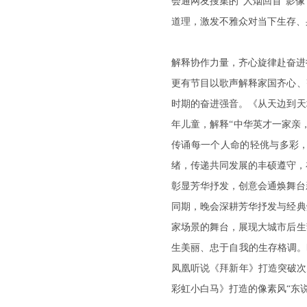
会通网友搜集的“人烟回首”影
道理，激发不雅众对当下生存、
解释协作力量，齐心旋律赴奋进
更有节目以歌声解释家国齐心、
时期的奋进强音。《从天边到天
年儿童，解释“中华英才一家亲
传诵每一个人命的轻佻与多彩
绪，传递共同发展的丰硕遵守，
彰显芳华抒发，创意会通焕舞台
同期，晚会深耕芳华抒发与经典
家场景的舞台，展现大城市后生
生美丽、忠于自我的生存格调。
凤凰听说《拜新年》打造突破次
彩虹小白马》打造的像素风“东