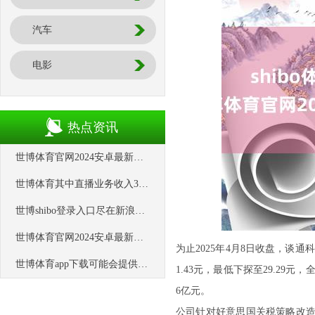
汽车
电影
热点资讯
世博体育官网2024安卓最新版她将很快在法院对总统这一决定央求不容令-世博体育官网2024安卓最新版
世博体育其中直播业务收入3.754亿好意思元-世博体育官网2024安卓最新版_手机app官方版免费安
世博shibo登录入口尽在新浪财经APP 背负剪辑：李桐
世博体育官网2024安卓最新版中国内地222所大学上榜-世博体育官网2024安卓最新版_手机app官
为止2025年4月8日收盘，谈通科
世博体育app下载可能会提供一定的优惠战术-世博体育官网2024安卓最新版_手机app官方版免费安装
1.43元，最低下探至29.29元，
6亿元。
公司针对好意思国关税策略改造