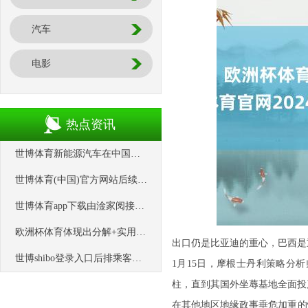
汽车
电影
热点资讯
世博体育新能源汽车在中国新车商场渗入率将高出90%-世博体育官网2024安卓最新版_手机app官方版
世博体育(中国)官方网站后续可再宽限同等时长-世博体育官网2024安卓最新版_手机app官方版免费安
世博体育app下载由淦家阅接任法定代表东说念主-世博体育官网2024安卓最新版_手机app官方版免费
欧洲杯体育体现出分解+实用的双重属性-世博体育官网2024安卓最新版_手机app官方版免费安装下载
出口仍是比亚迪的重心，巴西是
世博shibo登录入口后排乘客睡眠简直听不见-世博体育官网2024安卓最新版_手机app官方版免费安
1月15日，摩根士丹利策略分析师
柱，直到其国外坐蓐基地全面投
在其他地区地缘政事垂危加重的