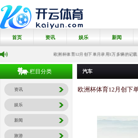
首页
资讯
娱乐
新闻
欧洲杯体育12月创下单月录用1万多辆的记载-世博
栏目分类
汽车
欧洲杯体育12月创下单
资讯
娱乐
新闻
旅游