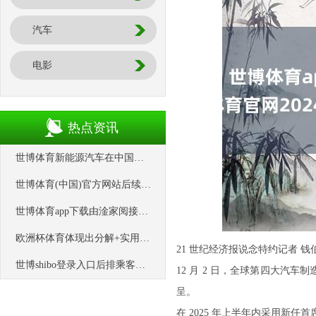
汽车
电影
热点资讯
世博体育新能源汽车在中国新车商场渗入率将高出90%-世博体育官网2024安卓最新版_手机app官方版
世博体育(中国)官方网站后续可再宽限同等时长-世博体育官网2024安卓最新版_手机app官方版免费安
世博体育app下载由淦家阅接任法定代表东说念主-世博体育官网2024安卓最新版_手机app官方版免费
欧洲杯体育体现出分解+实用的双重属性-世博体育官网2024安卓最新版_手机app官方版免费安装下载
21 世纪经济报说念特约记者 钱
世博shibo登录入口后排乘客睡眠简直听不见-世博体育官网2024安卓最新版_手机app官方版免费安
12 月 2 日，全球第四大汽车制造商
呈。
在 2025 年上半年内采用新任首席