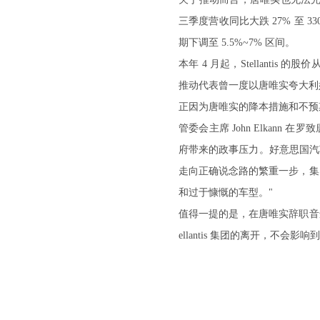
三季度营收同比大跌 27% 至 
期下调至 5.5%~7% 区间。
本年 4 月起，Stellantis
推动代表曾一度以唐唯实夸大利
正因为唐唯实的降本措施和不预
管委会主席 John Elkan
府带来的政事压力。好意思国汽车工东说
走向正确说念路的繁重一步，集
和过于慷慨的车型。"
值得一提的是，在唐唯实辞职音尘传出
ellantis 集团的离开，不会影响到