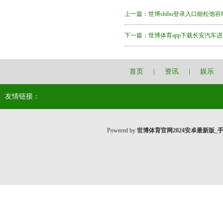
上一篇：
世博shibo登录入口能松弛
下一篇：
世博体育app下载长安汽车进
首页
|
资讯
|
娱乐
友情链接：
Powered by
世博体育官网2024安卓最新版_